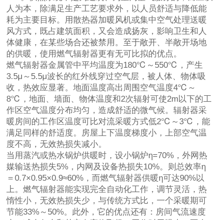
人为本，除满足生产工艺要求外，以人员舒适与降低能
耗为主要目标。用散热器加暖风机或集中空气处理送暖
风方式，既占建筑面积，又会造成扬灰，影响卫生和人
体健康，在某些场合还被禁用。至于敞开、半敞开场地
的供暖，使用燃气辐射器更有无可比拟的优点。
燃气辐射器金属管中平均温度为180℃～550℃，产生
3.5μ～5.5μ波长的红外线穿过空气层，被人体、物体吸
收，热效应显著。地面温度高出周围空气温度4℃～
8℃，地面、墙面、物体温度和2次辐射可使2m以下的工
作区空气温度分布均匀，造成舒适的微气候。辐射器采
暖房间的工作区温度可比对流采暖方式低2℃～3℃，能
满足同样的舒适度。房屋上下温度梯度小，上部空气温
度不高，无效热损失减小。
当用蒸汽或热水锅炉供暖时，设小锅炉η=70%，外网热
媒输送热损失5%，内网及设备热损失10%。则总效率η
＝0.7×0.95×0.9≈60%，而燃气辐射器供暖η可达90%以
上。燃气辐射器能实现完全自动化工作，调节灵活，热
惰性小，无效热损失少，与传统方式比，一个采暖期可
节能33%～50%。此外，它的优点还有：房间气流速度