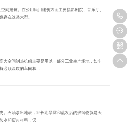
高大空间建筑。在公用民用建筑方面主要指影剧院、音乐厅、
1
存在这类大型...
高大空间制热机组主要是用以一部分工业生产场地，如车
必须溫度的车间和...
史。石油渗出地表，经长期暴露和蒸发后的残留物就是天
水和密封材料，仅...