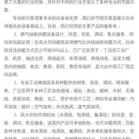
累了大量的行业经验，并针对不同的行业开发出了多种专业的节能方
案。
专业的方案需要专业的设备做支撑，我们的节能方案是建立在全
球领先的设备基础上。目前，我们经营的主要产品和服务有：
1、燃气辐射供暖设备设计、供货、安装、调试、售后服务。理
论和实践证明：在高大空间建筑采用燃气红外线辐射供暖方式，比传
统对流供暖方式至少节能30%以上。已广泛应用于：丁戊类工业厂
房、机库、物流仓库、商场超市、体育场馆、养殖鸡舍、温室大棚、
室内植物园、食堂、教室、影院、教堂等场所。是大众中国工厂指定
供应商。
2、专业工业燃烧器及各种配件的销售、安装、调试、维保服
务。广泛应用于各种工艺加热领域，诸如：食品、建材、木材、石膏
线、表面涂装、陶瓷、化工、窑炉等烘干工艺；熔铝等金属溶解；汽
车涂装；镀锌；空气加热；补充热风，废气焚烧等。
3、高大空间空调机组（水系统、电系统、氟系统）的供货、安
装、调试、售后服务。该系列产品可单独制热，也可冷暖两用，匹配
多种冷热源，有水系统，电系统，氟系统。具有单机服务面积大、安